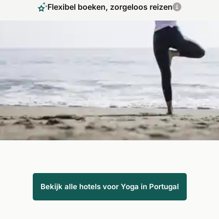
Flexibel boeken, zorgeloos reizen
Yoga vakanties in Portugal brengen rust en
stilte
Portugal wacht op u met de mooiste settings voor uw yoga
retreat. Boek een yoga hotel op het platteland, aan zee of op
een Portugees eiland midden in de Atlantische Oceaan en
kom tot rust. Ontspanning voor lichaam en geest in
combinatie met zon en zeeklimaat!
Bekijk alle hotels voor Yoga in Portugal