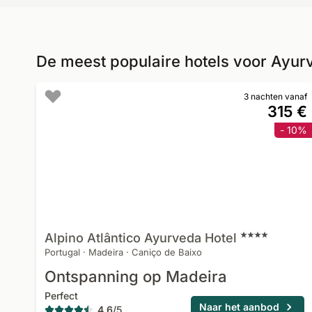
De meest populaire hotels voor Ayu
3 nachten vanaf
315 €
- 10%
Alpino Atlântico Ayurveda
Hotel
Portugal
·
Madeira
·
Caniço de Baixo
Ontspanning op Madeira
Perfect
Naar het aanbod
4,6
/
5