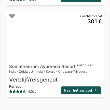
7 nachten vanaf
301 €
Somatheeram Ayurveda
Resort
FIRST CLASS
India
·
Zuidwest- India / Kerala
·
Chowara-Trivandrum
Verblijf/reisgenoot
Perfect
Naar het aanbod
4,5
/
5