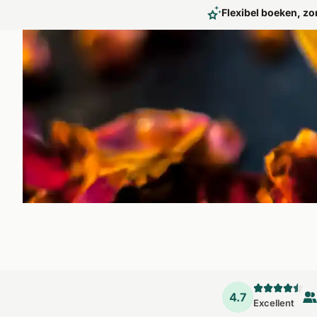
Flexibel boeken, zo
Ayurvedische verjongingskuren
Verzachtende Ayurveda-massages met warme oliën of kruide
en regeneratie. De Ayurvedische verjongingskuur wordt gebru
4.7
Excellent