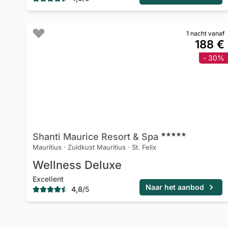
1 nacht vanaf
188 €
- 30%
Shanti Maurice Resort &
Spa
Mauritius
·
Zuidkust Mauritius
·
St. Felix
Wellness Deluxe
Excellent
Naar het aanbod
4,8
/
5