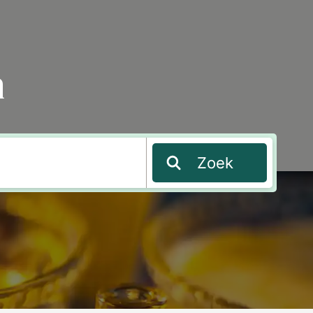
a
Zoek