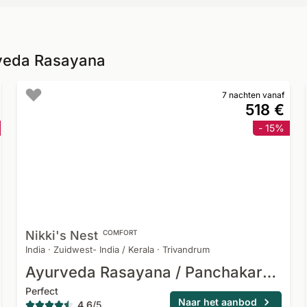
rveda Rasayana
7 nachten vanaf
518 €
- 15%
Nikki's
Nest
COMFORT
India
·
Zuidwest- India / Kerala
·
Trivandrum
Ayurveda Rasayana / Panchakarma
Perfect
Naar het aanbod
4,6
/
5