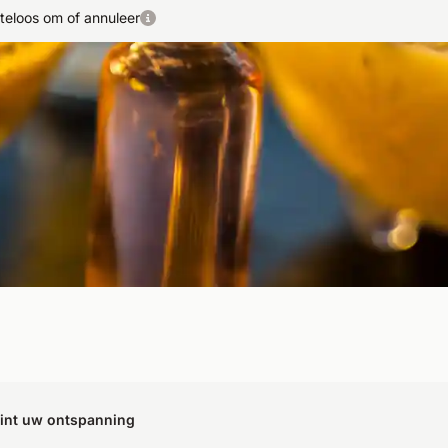
teloos om of annuleer
et een Ayurveda Rasayana-kuur ervaart u diepe ontspanning
evitaliseren.
gint uw ontspanning