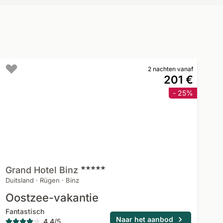
2 nachten vanaf
201 €
- 25%
Grand Hotel
Binz
Duitsland
·
Rügen
·
Binz
Oostzee-vakantie
Fantastisch
Naar het aanbod
4,4
/
5