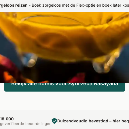
rgeloos reizen
-
Boek zorgeloos met de Flex-optie en boek later kos
nstempels, kruidenbaden en heerlijke Ayurvedische maaltijden - m
ikt voor de gezondheidszorg en helpt om lichaam, geest en ziel te r
Bekijk alle hotels voor Ayurveda Rasayana
18.000
Duizendvoudig bevestigd – hier be
geverifieerde beoordelingen